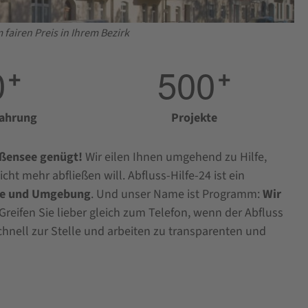
fairen Preis in Ihrem Bezirk
0
5
0
0
+
+
fahrung
Projekte
eißensee genügt!
Wir eilen Ihnen umgehend zu Hilfe,
t mehr abfließen will. Abfluss-Hilfe-24 ist ein
see und Umgebung
. Und unser Name ist Programm:
Wir
Greifen Sie lieber gleich zum Telefon, wenn der Abfluss
 schnell zur Stelle und arbeiten zu transparenten und