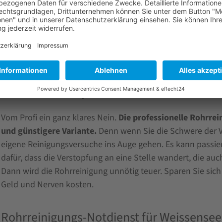
Bizetstraße Weißensee
Weißer See 
Abfluss verstopft: Kann ich das Rohr s
Vom Profi ein ganz klares Nein.
Die professionelle Rohrrein
und günstigere Variante.
Denn wenn Sie die Schwere der V
eigene Reinigungsversuche ins Auge gehen. Es kann passier
dafür, dass die Verstopfung an eine Stelle wandert, die au
Dann wird die Rohrreinigung unnötig teuer. Sparen Sie sich
Geld und Nerven kosten.
Rohrreinigungs-Notdienst für Weissensee