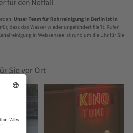
r für den Notfall
werden.
Unser Team für Rohrreinigung in Berlin ist in
für, dass das Wasser wieder ungehindert fließt. Rufen
Kanalreinigung in Weissensee ist rund um die Uhr für Sie
ür Sie vor Ort