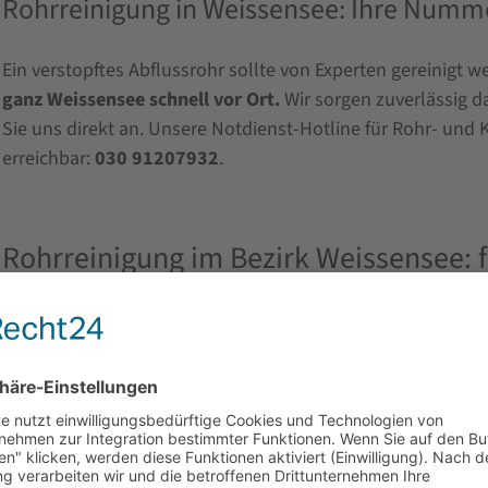
Rohrreinigung in Weissensee: Ihre Numme
Ein verstopftes Abflussrohr sollte von Experten gereinigt 
ganz Weissensee schnell vor Ort.
Wir sorgen zuverlässig da
Sie uns direkt an. Unsere Notdienst-Hotline für Rohr- und 
erreichbar:
030 91207932
.
Rohrreinigung im Bezirk Weissensee: f