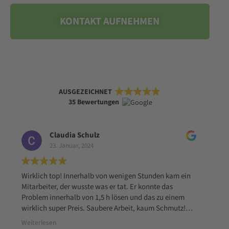
KONTAKT AUFNEHMEN
AUSGEZEICHNET
35 Bewertungen
Claudia Schulz
23. Januar, 2024
Wirklich top! Innerhalb von wenigen Stunden kam ein
Mitarbeiter, der wusste was er tat. Er konnte das
Problem innerhalb von 1,5 h lösen und das zu einem
wirklich super Preis. Saubere Arbeit, kaum Schmutz!
Zuvor war eine andere Firma vor Ort gewesen, die die
Weiterlesen