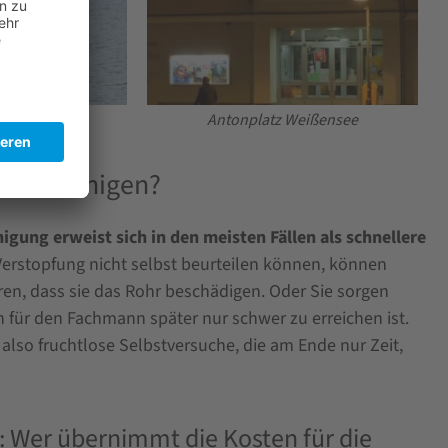
Weißensee
Antonplatz Weißensee
elbst reinigen?
igung erweist sich in den meisten Fällen als schnellere
erstopfung nicht selbst beurteilen können, können
en, dass sie das Rohr beschädigen. Oder Sie sorgen
ch für den Fachmann später nur schwer zu erreichen ist.
 also fruchtlose Selbstversuche, die am Ende nur Zeit,
: Wer übernimmt die Kosten für die