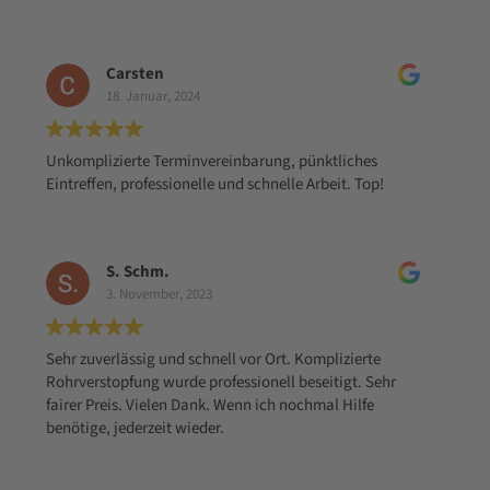
Verstopfung in 2,5h sind beheben konnte und dazu fast
das doppelte berechnet hat (ohne eine Lösung herbei zu
führen).
Carsten
Klare Empfehlung, wenn man einen guten
18. Januar, 2024
Handwerkerservice braucht zu fairen Preisen ohne
Abzocke.
Unkomplizierte Terminvereinbarung, pünktliches
Eintreffen, professionelle und schnelle Arbeit. Top!
S. Schm.
3. November, 2023
Sehr zuverlässig und schnell vor Ort. Komplizierte
Rohrverstopfung wurde professionell beseitigt. Sehr
fairer Preis. Vielen Dank. Wenn ich nochmal Hilfe
benötige, jederzeit wieder.