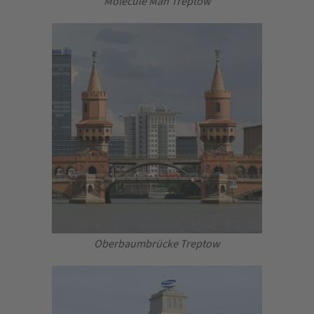
Molecule Man Treptow
Oberbaumbrücke Treptow