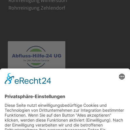
Rohrreinigung Wilmersdorf
Rohrreinigung Zehlendorf
Abfluss-Hilfe-24
Straße am Flugplatz 6a
12487 Berlin
Telefon:
030 91207932
Mobil:
0171 2913856
E-Mail:
info@abfluss-hilfe-24.de