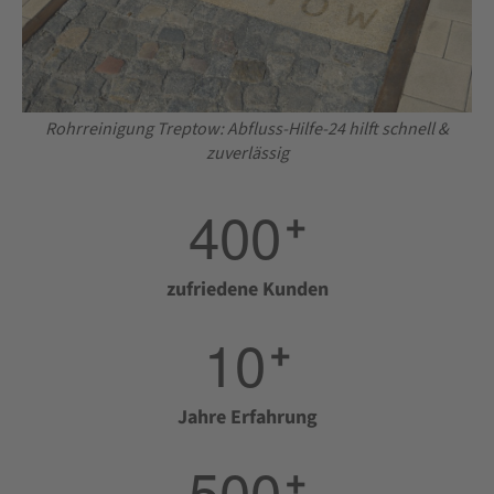
Rohrreinigung Treptow: Abfluss-Hilfe-24 hilft schnell &
zuverlässig
4
0
0
+
zufriedene Kunden
1
0
+
Jahre Erfahrung
5
0
0
+