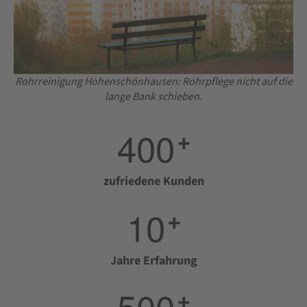
Rohrreinigung Hohenschönhausen: Rohrpflege nicht auf die
lange Bank schieben.
4
0
0
+
zufriedene Kunden
1
0
+
Jahre Erfahrung
5
0
0
+