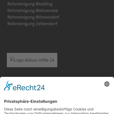
Rohrreinigung Wedding
Rohrreinigung Weissensee
Rohrreinigung Wilmersdorf
Rohrreinigung Zehlendorf
Abfluss-Hilfe-24
Straße am Flugplatz 6a
12487 Berlin
Telefon:
030 91207932
Mobil:
0171 2913856