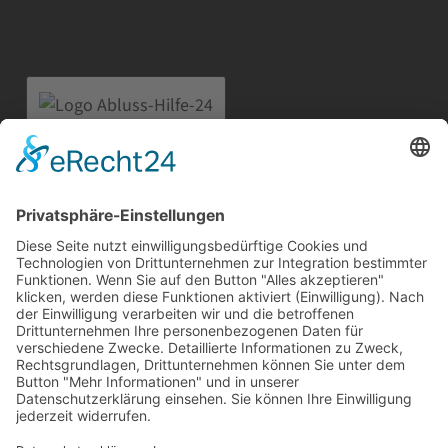
Abfluss-Hilfe-24
Straße am Flugplatz 6a
12487 Berlin
Telefon:
030 91207932
Mobil:
0171 2913856
E-Mail:
info@abfluss-hilfe-24.de
Home
Impressum
Datenschutz