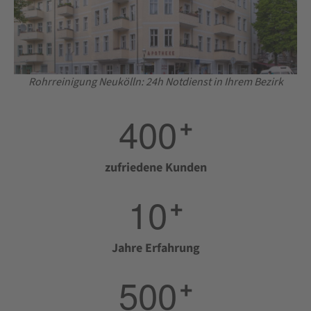
Rohrreinigung Neukölln: 24h Notdienst in Ihrem Bezirk
4
0
0
+
zufriedene Kunden
1
0
+
Jahre Erfahrung
5
0
0
+