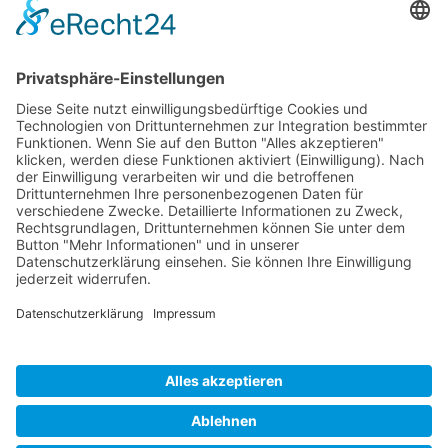
Abfluss-Hilfe-24
Straße am Flugplatz 6a
12487 Berlin
Telefon:
030 91207932
Mobil:
0171 2913856
E-Mail:
info@abfluss-hilfe-24.de
Home
Impressum
Datenschutz
FAQ
Blog
Kontakt
Bewerten Sie uns bei Google