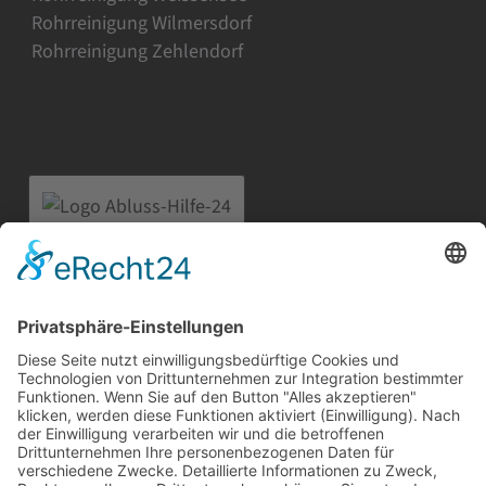
Rohrreinigung Wilmersdorf
Rohrreinigung Zehlendorf
Abfluss-Hilfe-24
Straße am Flugplatz 6a
12487 Berlin
Telefon:
030 91207932
Mobil:
0171 2913856
E-Mail:
info@abfluss-hilfe-24.de